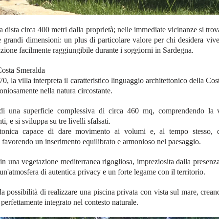
a dista circa 400 metri dalla proprietà; nelle immediate vicinanze si trov
 grandi dimensioni: un plus di particolare valore per chi desidera viv
zione facilmente raggiungibile durante i soggiorni in Sardegna.
 Costa Smeralda
70, la villa interpreta il caratteristico linguaggio architettonico della C
rmoniosamente nella natura circostante.
di una superficie complessiva di circa 460 mq, comprendendo la vi
 e si sviluppa su tre livelli sfalsati.
ttonica capace di dare movimento ai volumi e, al tempo stesso, d
, favorendo un inserimento equilibrato e armonioso nel paesaggio.
in una vegetazione mediterranea rigogliosa, impreziosita dalla presenza 
un'atmosfera di autentica privacy e un forte legame con il territorio.
 la possibilità di realizzare una piscina privata con vista sul mare, crea
 perfettamente integrato nel contesto naturale.