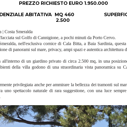
PREZZO RICHIESTO EURO 1.950.000
ESIDENZIALE ABITATIVA MQ 460 SUPERFICI
2.500
ia | Costa Smeralda
ffacciata sul Golfo di Cannigione, a pochi minuti da Porto Cervo.
meralda, nell'esclusiva cornice di Cala Bitta, a Baia Sardinia, questa 
one di panorami sul mare, privacy, ampi spazi e autentica architettura 
a all'interno di un giardino privato di circa 2.500 mq, in una posizione
mbienti della villa godono di una straordinaria vista panoramica su C
mente privilegiata anche per ammirare la bellezza dei tramonti sul mare
ra uno spettacolo naturale di rara suggestione, con una luce sempre
.